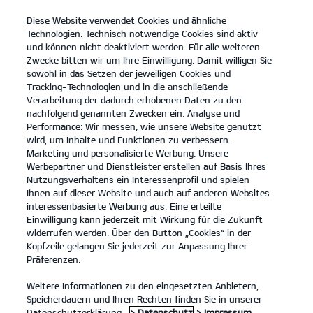
Diese Website verwendet Cookies und ähnliche
open
Technologien. Technisch notwendige Cookies sind aktiv
menu
und können nicht deaktiviert werden. Für alle weiteren
KONTAKT
Zwecke bitten wir um Ihre Einwilligung. Damit willigen Sie
sowohl in das Setzen der jeweiligen Cookies und
Tracking-Technologien und in die anschließende
BARRIEREFREIHEIT
Verarbeitung der dadurch erhobenen Daten zu den
nachfolgend genannten Zwecken ein: Analyse und
Performance: Wir messen, wie unsere Website genutzt
BARRIEREFREIHEIT
wird, um Inhalte und Funktionen zu verbessern.
Marketing und personalisierte Werbung: Unsere
Barrierefreiheitserklärung
Werbepartner und Dienstleister erstellen auf Basis Ihres
Nutzungsverhaltens ein Interessenprofil und spielen
Erstellt am: 3. Juni 2025
Ihnen auf dieser Website und auch auf anderen Websites
Letzte Aktualisierung: 29. Juli 2025
interessenbasierte Werbung aus. Eine erteilte
Einwilligung kann jederzeit mit Wirkung für die Zukunft
widerrufen werden. Über den Button „Cookies“ in der
Einleitung
Kopfzeile gelangen Sie jederzeit zur Anpassung Ihrer
Präferenzen.
Kia verpflichtet sich, seine Marken-Websites und
Weitere Informationen zu den eingesetzten Anbietern,
Dienstleistungen barrierefrei zu gestalten, in
Speicherdauern und Ihren Rechten finden Sie in unserer
Übereinstimmung mit dem
Datenschutzerklärung.
> Datenschutz
> Impressum