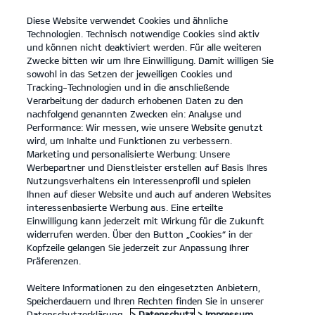
Diese Website verwendet Cookies und ähnliche
open
Technologien. Technisch notwendige Cookies sind aktiv
menu
und können nicht deaktiviert werden. Für alle weiteren
KONTAKT
Zwecke bitten wir um Ihre Einwilligung. Damit willigen Sie
sowohl in das Setzen der jeweiligen Cookies und
Tracking-Technologien und in die anschließende
...
KIA ORIGINAL ÖL
Verarbeitung der dadurch erhobenen Daten zu den
nachfolgend genannten Zwecken ein: Analyse und
Performance: Wir messen, wie unsere Website genutzt
KIA ORIGINAL ÖL
wird, um Inhalte und Funktionen zu verbessern.
Marketing und personalisierte Werbung: Unsere
Werbepartner und Dienstleister erstellen auf Basis Ihres
Nutzungsverhaltens ein Interessenprofil und spielen
Ihnen auf dieser Website und auch auf anderen Websites
interessenbasierte Werbung aus. Eine erteilte
Einwilligung kann jederzeit mit Wirkung für die Zukunft
widerrufen werden. Über den Button „Cookies“ in der
Kopfzeile gelangen Sie jederzeit zur Anpassung Ihrer
Präferenzen.
Das Kia Original Öl ist da.
Weitere Informationen zu den eingesetzten Anbietern,
Speicherdauern und Ihren Rechten finden Sie in unserer
Datenschutzerklärung.
> Datenschutz
> Impressum